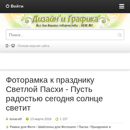
Войти
Полная версия сайта
Фоторамка к празднику
Светлой Пасхи - Пусть
радостью сегодня солнце
светит
lunar.elf
13 марта 2018
1 157
Рамки для Фото
/
Шаблоны для Фотошоп
/
Пасха
/
Праздники и