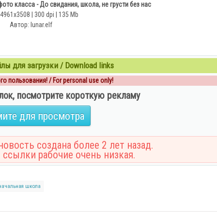
ото класса - До свидания, школа, не грусти без нас
 4961х3508 | 300 dpi | 135 Mb
Автор: lunar.elf
ы для загрузки / Download links
о пользования! / For personal use only!
лок, посмотрите короткую рекламу
ите для просмотра
овость создана более 2 лет назад.
 ссылки рабочие очень низкая.
начальная школа