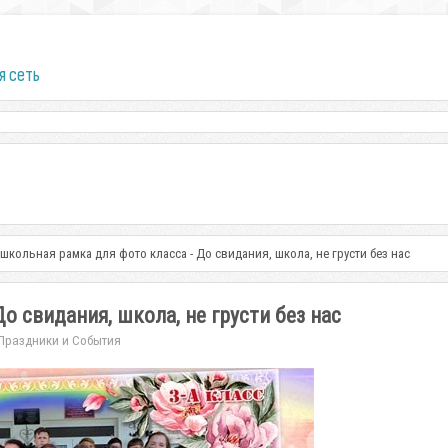
я сеть
 школьная рамка для фото класса - До свидания, школа, не грусти без нас
о свидания, школа, не грусти без нас
Праздники и События