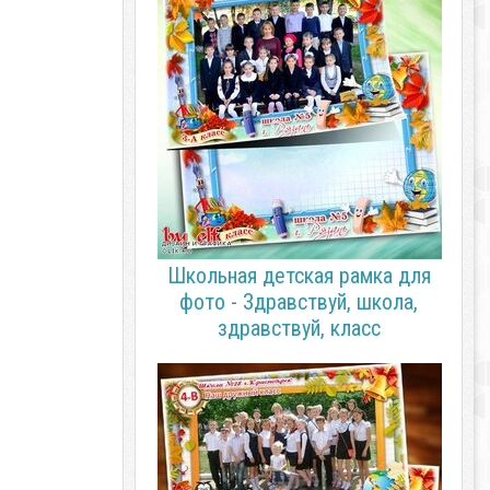
Школьная детская рамка для
фото - Здравствуй, школа,
здравствуй, класс