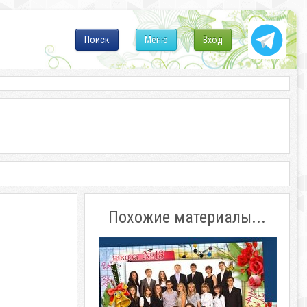
Поиск
Меню
Вход
Похожие материалы...