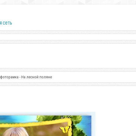
я сеть
 фоторамка - На лесной поляне