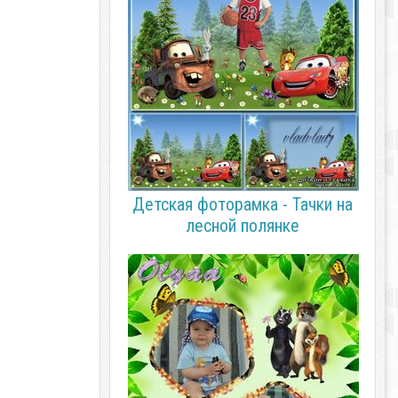
Детская фоторамка - Тачки на
лесной полянке