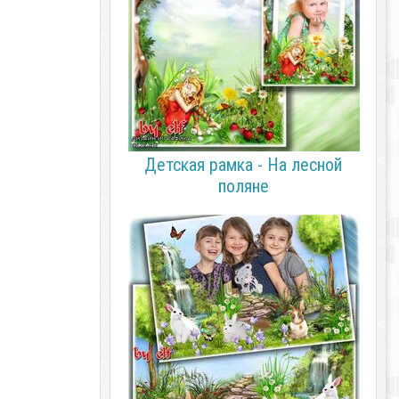
Детская рамка - На лесной
поляне