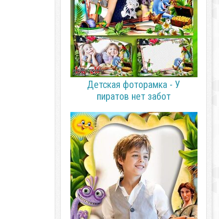
Детская фоторамка - У
пиратов нет забот