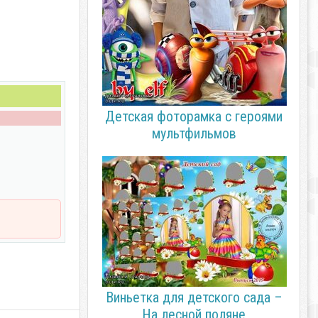
Детская фоторамка с героями
мультфильмов
Виньетка для детского сада –
На лесной поляне