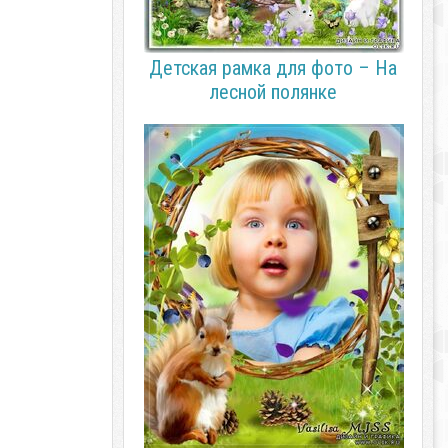
Детская рамка для фото – На
лесной полянке