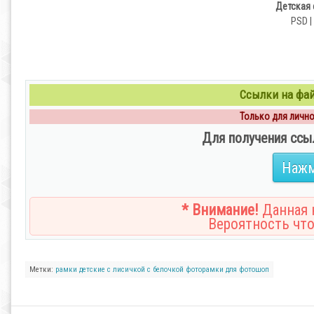
Детская 
PSD |
Ссылки на файл
Только для личног
Для получения ссы
Нажм
* Внимание!
Данная н
Вероятность что
Метки:
рамки
детские
с лисичкой
с белочкой
фоторамки
для фотошоп