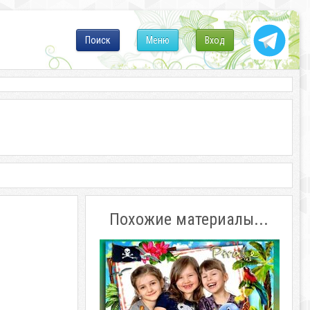
Поиск
Меню
Вход
Похожие материалы...