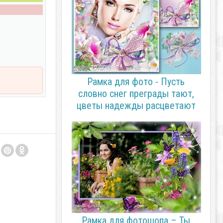
Рамка для фото - Пусть
словно снег преграды тают,
цветы надежды расцветают
Рамка для фотошопа – Ты