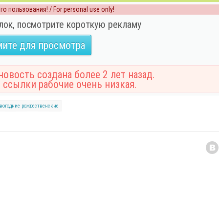
о пользования! / For personal use only!
лок, посмотрите короткую рекламу
ите для просмотра
овость создана более 2 лет назад.
 ссылки рабочие очень низкая.
вогодние
рождественские