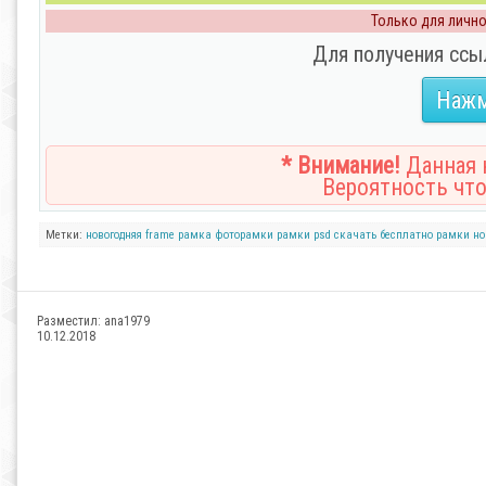
Только для личног
Для получения ссы
Нажм
* Внимание!
Данная н
Вероятность что
Метки:
новогодняя frame
рамка
фоторамки
рамки
psd
скачать бесплатно рамки
но
Разместил:
ana1979
10.12.2018