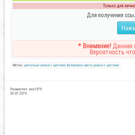
Только для личног
Для получения ссы
Нажм
* Внимание!
Данная н
Вероятность что
Метки:
цветочные
рамки с цветами
фоторамки
цветы
рамка с цветами
Разместил:
ana1979
03.07.2019