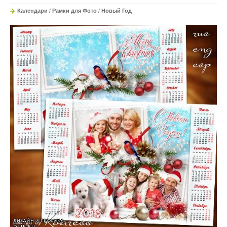
Календари
/
Рамки для Фото
/
Новый Год