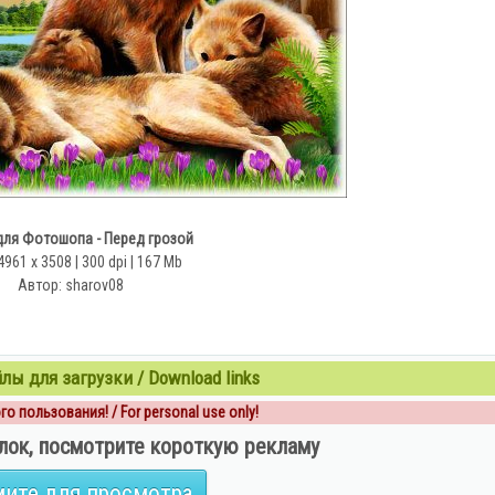
для Фотошопа - Перед грозой
4961 х 3508 | 300 dpi | 167 Mb
Автор: sharov08
ы для загрузки / Download links
о пользования! / For personal use only!
лок, посмотрите короткую рекламу
ите для просмотра