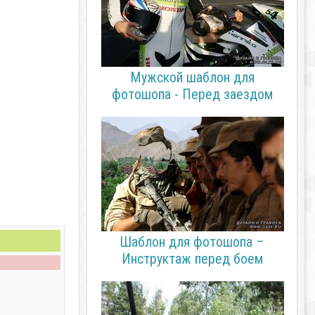
Мужской шаблон для
фотошопа - Перед заездом
Шаблон для фотошопа –
Инструктаж перед боем