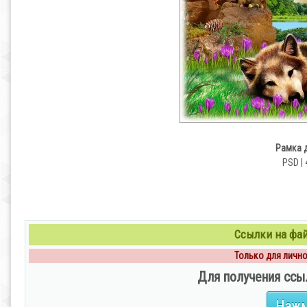
Рамка 
PSD | 
Ссылки на файл
Только для личног
Для получения ссы
Нажм