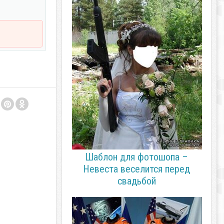
Шаблон для фотошопа –
Невеста веселится перед
свадьбой