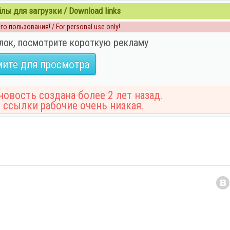
ы для загрузки / Download links
о пользования! / For personal use only!
лок, посмотрите короткую рекламу
ите для просмотра
овость создана более 2 лет назад.
 ссылки рабочие очень низкая.