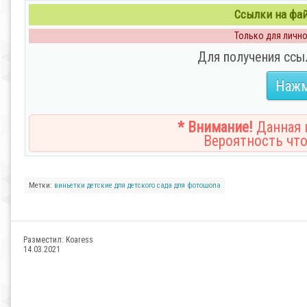
Ссылки на файл
Только для личног
Для получения ссы
Нажм
* Внимание!
Данная н
Вероятность что
Метки:
виньетки
детские
для детского сада
для фотошопа
Разместил:
Koaress
14.03.2021