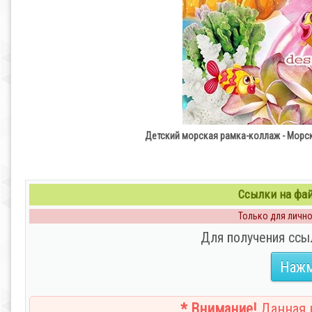
Детский морская рамка-коллаж - Морс
Ссылки на файл
Только для личног
Для получения ссы
Нажм
* Внимание!
Данная н