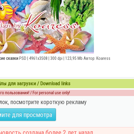
кие сказки
PSD | 4961x3508 | 300 dpi | 123,95 Mb Автор: Koaress
ы для загрузки / Download links
о пользования! / For personal use only!
лок, посмотрите короткую рекламу
ите для просмотра
овость создана более 2 лет назад.