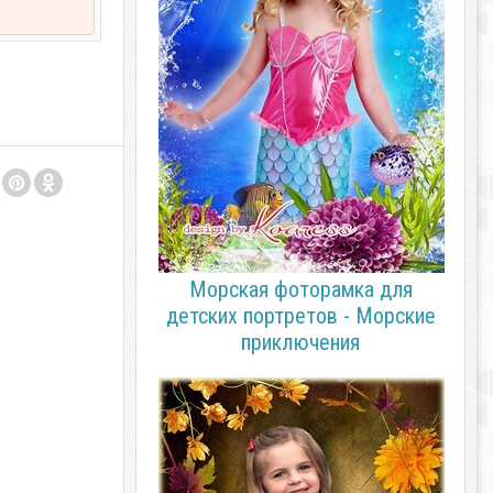
Морская фоторамка для
детских портретов - Морские
приключения