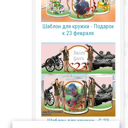
Шаблон для кружки - Подарок
к 23 февраля
Шаблон для кружки - С 23
февраля