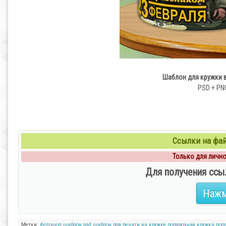
Шаблон для кружки в
PSD + PNG 
Ссылки на файл
Только для личног
Для получения ссы
Нажм
Метки:
фотошоп
шаблон psd
шаблон для печати на кружке
подарочная кружка
под