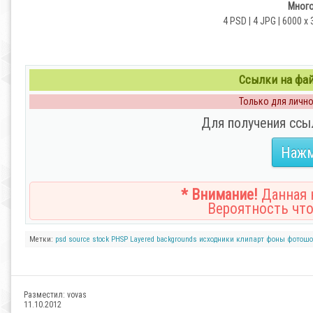
Много
4 PSD | 4 JPG | 6000 x 
Ссылки на файл
Только для личног
Для получения ссы
Нажм
* Внимание!
Данная н
Вероятность что
Метки:
psd
source
stock
PHSP
Layered
backgrounds
исходники
клипарт
фоны
фотошо
Разместил:
vovas
11.10.2012