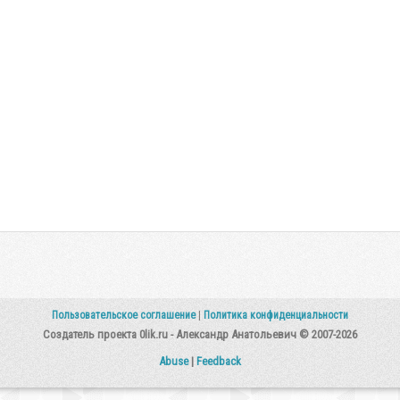
Пользовательское соглашение
|
Политика конфиденциальности
Создатель проекта 0lik.ru - Александр Анатольевич © 2007-2026
Abuse
|
Feedback