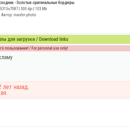
сзодник - Золотые оригинальные бордюры
 5315x7087 | 300 dpi | 103 Mb
Автор: master-photo
ы для загрузки / Download links
о пользования! / For personal use only!
кламу
 лет назад.
ая.