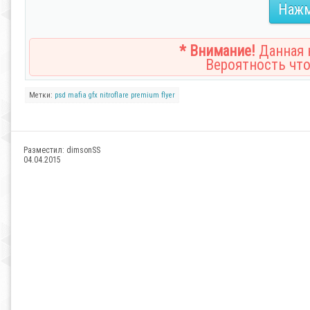
Нажм
* Внимание!
Данная н
Вероятность что
Метки:
psd
mafia
gfx
nitroflare
premium
flyer
Разместил:
dimsonSS
04.04.2015