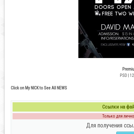
Premiu
PSD | 12
Click on My NICK to See All NEWS
Ссылки на файл
Только для личног
Для получения ссы