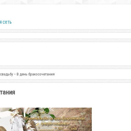
я сеть
свадьбу – В день бракосочетания
етания