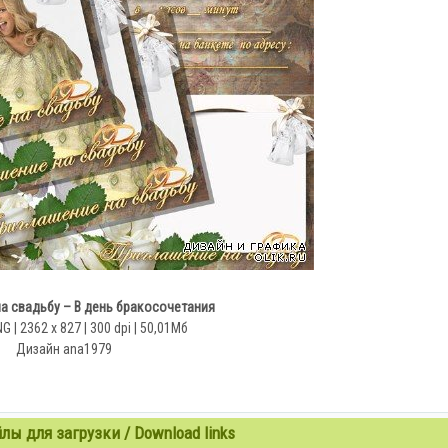
а свадьбу – В день бракосочетания
G | 2362 x 827 | 300 dpi | 50,01Мб
Дизайн ana1979
ы для загрузки / Download links