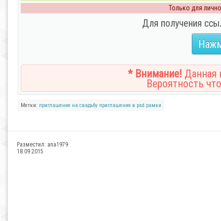
Только для личног
Для получения ссы
Нажм
* Внимание!
Данная н
Вероятность что
Метки:
приглашение на свадьбу
приглашения в psd
рамки
Разместил:
ana1979
18.09.2015