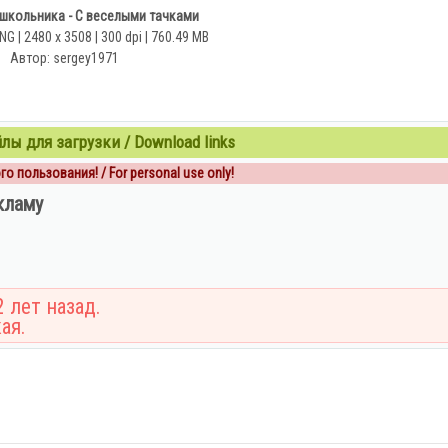
школьника - С веселыми тачками
G | 2480 x 3508 | 300 dpi | 760.49 MB
Автор: sergey1971
ы для загрузки / Download links
о пользования! / For personal use only!
кламу
 лет назад.
ая.