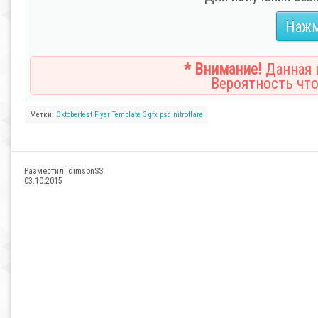
Нажм
* Внимание!
Данная н
Вероятность что
Метки:
Oktoberfest
Flyer
Template 3
gfx
psd
nitroflare
Разместил:
dimsonSS
03.10.2015