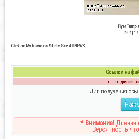
Flyer Templ
PSD | 12
Click on My Name on Site to See All NEWS
Ссылки на файл
Только для личног
Для получения ссы
Нажм
* Внимание!
Данная н
Вероятность что