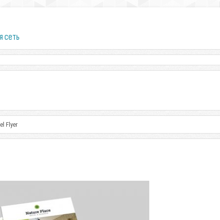
я сеть
l Flyer