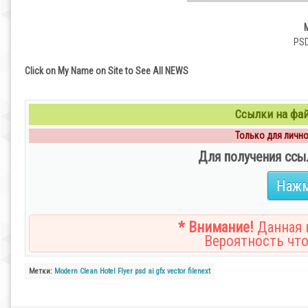
M
PSD 
Click on My Name on Site to See All NEWS
Ссылки на файл
Только для личног
Для получения ссы
Нажм
* Внимание!
Данная н
Вероятность что
Метки:
Modern
Clean
Hotel
Flyer
psd
ai
gfx
vector
filenext