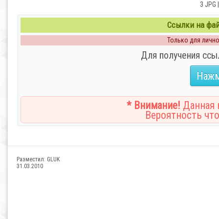
3 JPG |
Ссылки на файл
Только для личног
Для получения ссы
Нажм
* Внимание!
Данная н
Вероятность что
Разместил:
GLUK
31.03.2010