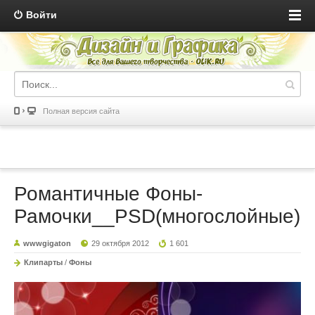
Войти
Полная версия сайта
Романтичные Фоны-
Рамочки__PSD(многослойные)
wwwgigaton
29 октября 2012
1 601
Клипарты
/
Фоны