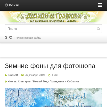
Войти
Полная версия сайта
Зимние фоны для фотошопа
lunar.elf
26 декабря 2019
1 730
Фоны
/
Клипарты
/
Новый Год
/
Праздники и События