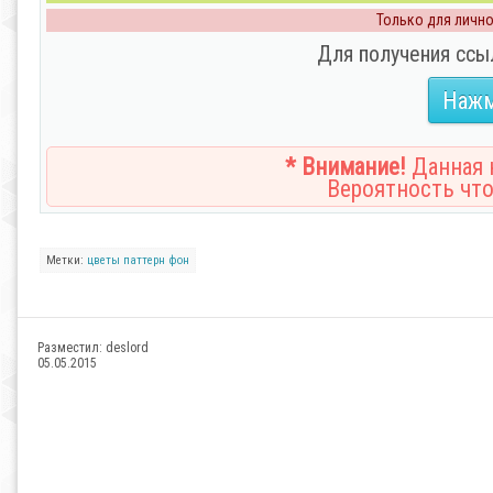
Только для личног
Для получения ссы
Нажм
* Внимание!
Данная н
Вероятность что
Метки:
цветы
паттерн
фон
Разместил:
deslord
05.05.2015