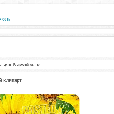
я сеть
ттерны - Растровый клипарт
й клипарт