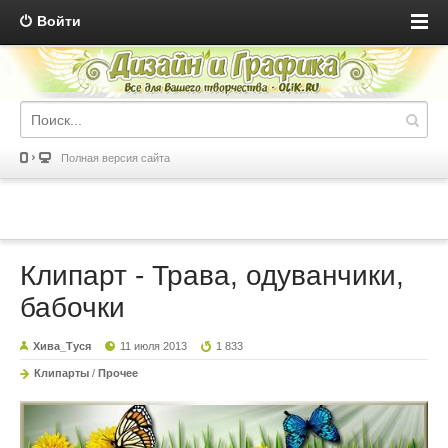
Войти
Полная версия сайта
Клипарт - Трава, одуванчики,
бабочки
Хива_Туся
11 июля 2013
1 833
Клипарты
/
Прочее