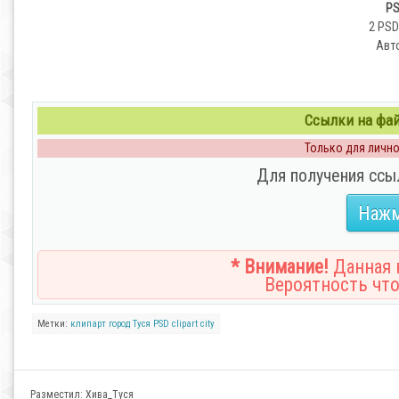
PS
2 PSD 
Авто
Ссылки на файл
Только для личног
Для получения ссы
Нажм
* Внимание!
Данная н
Вероятность что
Метки:
клипарт
город
Туся
PSD
clipart
city
Разместил:
Хива_Туся