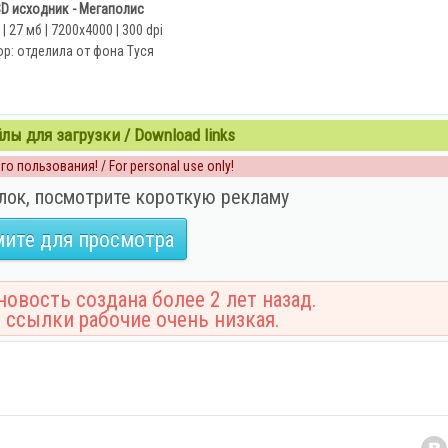
D исходник - Мегаполис
| 27 мб | 7200х4000 | 300 dpi
р: отделила от фона Туся
ы для загрузки / Download links
о пользования! / For personal use only!
лок, посмотрите короткую рекламу
ите для просмотра
овость создана более 2 лет назад.
 ссылки рабочие очень низкая.