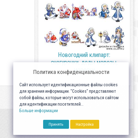
Новогодний клипарт:
снегурочки, деды морозы,
морозки
Политика конфиденциальности
Сайт использует идентификационные файлы cookies
для хранения информации. "Cookies" представляют
собой файлы, которые могут использоваться сайтом
для идентификации посетителей...
Больше информации
Принять
Настройка