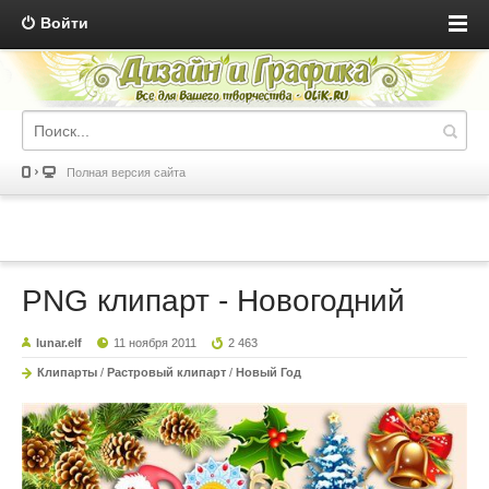
Войти
Полная версия сайта
PNG клипарт - Новогодний
lunar.elf
11 ноября 2011
2 463
Клипарты
/
Растровый клипарт
/
Новый Год