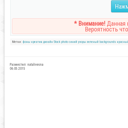
Нажм
* Внимание!
Данная н
Вероятность что
Метки:
фоны
креатив
дизайн
Stock photo
синий
узоры
зеленый
backgrounds
красны
Разместил:
natalivesna
06.05.2015