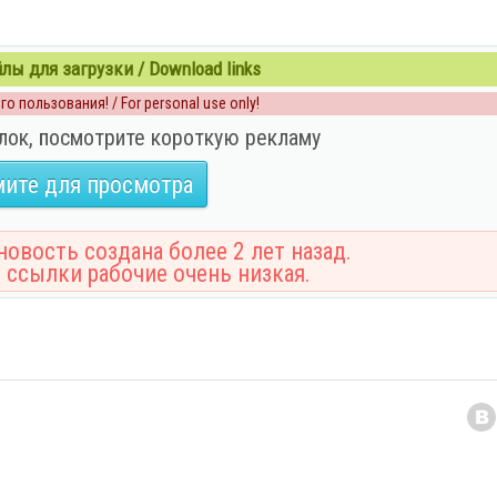
ы для загрузки / Download links
о пользования! / For personal use only!
лок, посмотрите короткую рекламу
ите для просмотра
овость создана более 2 лет назад.
 ссылки рабочие очень низкая.