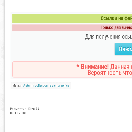
Ссылки на файл
Только для личног
Для получения ссы
Нажм
* Внимание!
Данная н
Вероятность что
Метки:
Autumn
collection
raster
graphics
Разместил:
Diza-74
01.11.2016