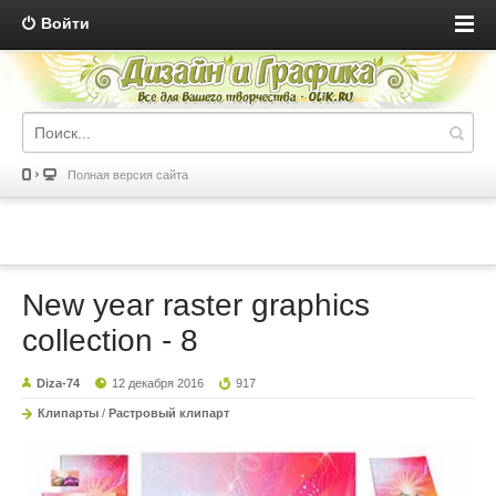
Войти
Полная версия сайта
New year raster graphics
collection - 8
Diza-74
12 декабря 2016
917
Клипарты
/
Растровый клипарт