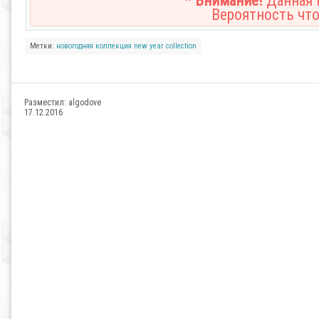
* Внимание!
Данная н
Вероятность что
Метки:
новогодняя
коллекция
new
year
collection
Разместил:
algodove
17.12.2016