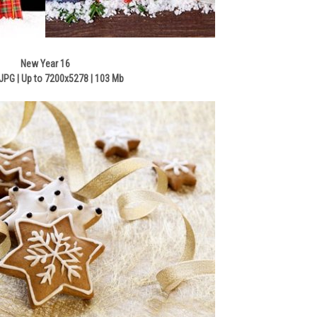
New Year 16
JPG | Up to 7200x5278 | 103 Mb