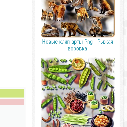
Новые клип-арты Png - Рыжая
воровка