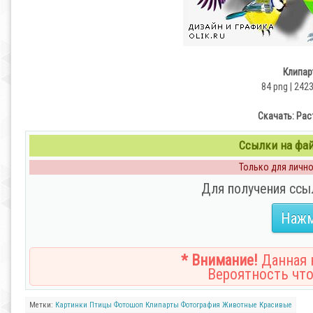
Клипар
84 png | 242
Скачать: Рас
Ссылки на файл
Только для личног
Для получения ссы
Нажм
* Внимание!
Данная н
Вероятность что
Метки:
Картинки
Птицы
Фотошоп
Клипарты
Фотография
Животные
Красивые