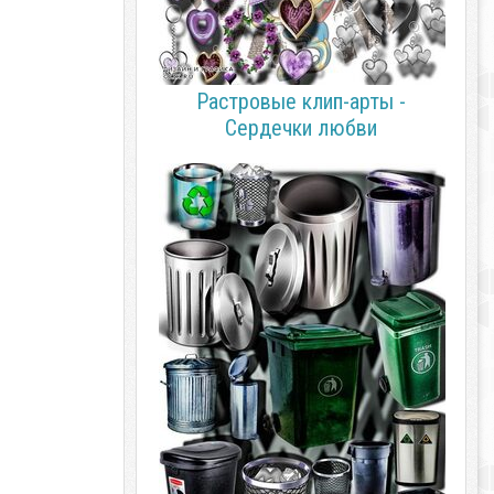
Растровые клип-арты -
Сердечки любви