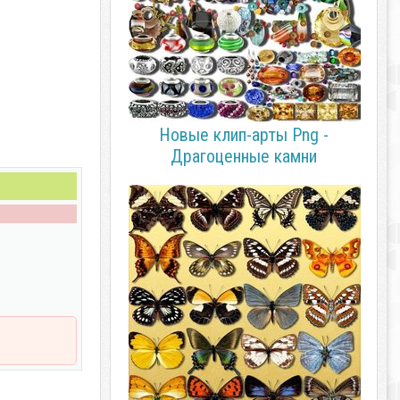
Новые клип-арты Png -
Драгоценные камни