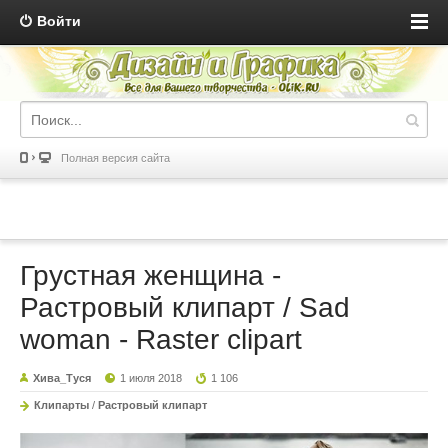
Войти
Полная версия сайта
Грустная женщина -
Растровый клипарт / Sad
woman - Raster clipart
Хива_Туся
1 июля 2018
1 106
Клипарты
/
Растровый клипарт