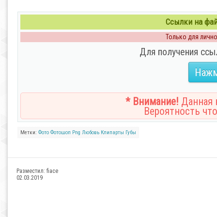
Ссылки на файл
Только для личног
Для получения ссы
Нажм
* Внимание!
Данная н
Вероятность что
Метки:
Фото
Фотошоп
Png
Любовь
Клипарты
Губы
Разместил:
fiace
02.03.2019