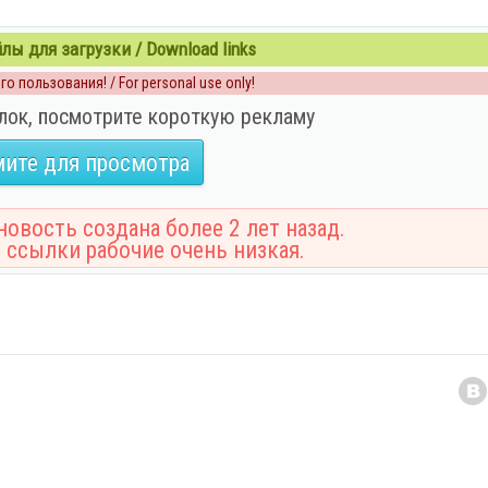
ы для загрузки / Download links
о пользования! / For personal use only!
лок, посмотрите короткую рекламу
ите для просмотра
овость создана более 2 лет назад.
 ссылки рабочие очень низкая.