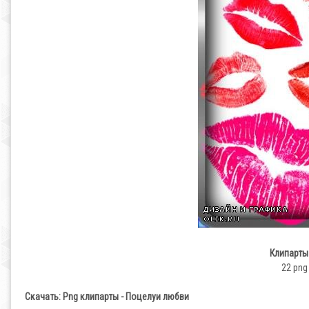
Клипарты
22 png 
Скачать: Png клипарты - Поцелуи любви