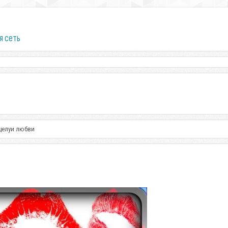
я сеть
оцелуи любви