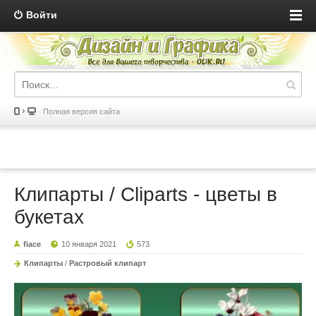
Войти
Полная версия сайта
Клипарты / Cliparts - цветы в
букетах
fiace
10 января 2021
573
Клипарты
/
Растровый клипарт