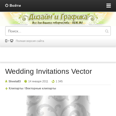
Войти
Полная версия сайта
Wedding Invitations Vector
Sheela83
14 января 2011
1 345
Клипарты
/
Векторные клипарты