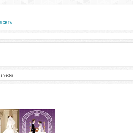
я сеть
ns Vector