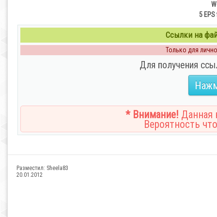
We
5 EPS 
Ссылки на файл
Только для личног
Для получения ссы
Нажм
* Внимание!
Данная н
Вероятность что
Разместил:
Sheela83
20.01.2012