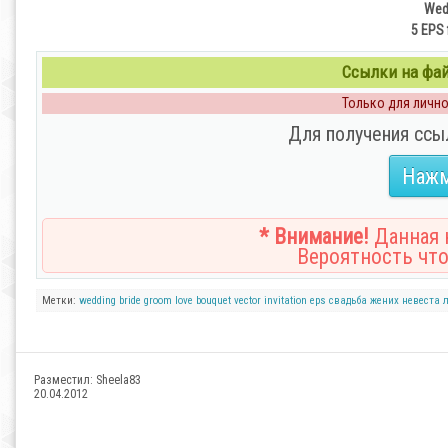
Wedd
5 EPS 
Ссылки на файл
Только для личног
Для получения ссы
Нажм
* Внимание!
Данная н
Вероятность что
Метки:
wedding
bride
groom
love
bouquet
vector
invitation
eps
свадьба
жених
невеста
Разместил:
Sheela83
20.04.2012