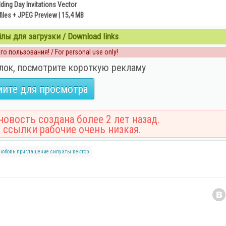
ing Day Invitations Vector
files + JPEG Preview | 15,4 MB
ы для загрузки / Download links
о пользования! / For personal use only!
лок, посмотрите короткую рекламу
ите для просмотра
овость создана более 2 лет назад.
 ссылки рабочие очень низкая.
любовь
приглашение
силуэты
вектор