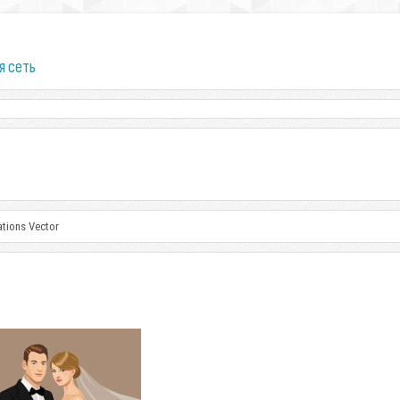
я сеть
ations Vector