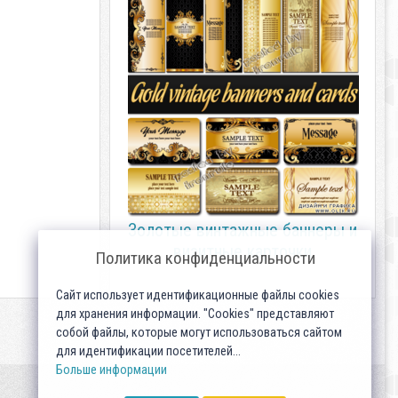
Золотые винтажные баннеры и
визитные карточки
Политика конфиденциальности
Сайт использует идентификационные файлы cookies
для хранения информации. "Cookies" представляют
собой файлы, которые могут использоваться сайтом
для идентификации посетителей...
Больше информации