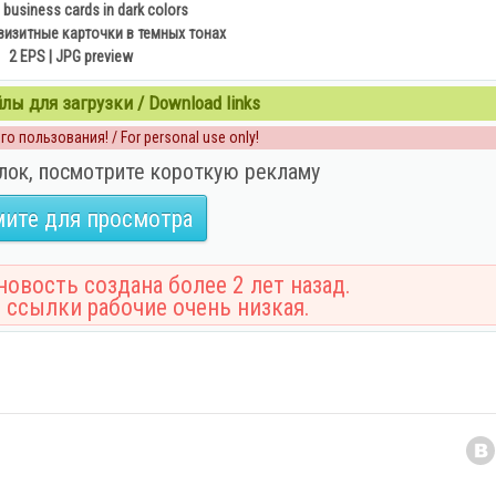
 business cards in dark colors
визитные карточки в темных тонах
2 EPS | JPG preview
ы для загрузки / Download links
о пользования! / For personal use only!
лок, посмотрите короткую рекламу
ите для просмотра
овость создана более 2 лет назад.
 ссылки рабочие очень низкая.