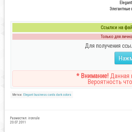
Elegant
Элегантные 
Ссылки на файл
Только для личног
Для получения ссы
Нажм
* Внимание!
Данная н
Вероятность что
Метки:
Elegant
business
cards
dark
colors
Разместил:
ironrule
20.07.2011