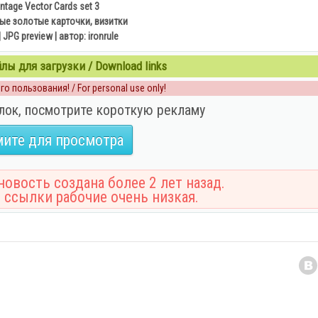
intage Vector Cards set 3
ые золотые карточки, визитки
| JPG preview | автор: ironrule
ы для загрузки / Download links
о пользования! / For personal use only!
лок, посмотрите короткую рекламу
ите для просмотра
овость создана более 2 лет назад.
 ссылки рабочие очень низкая.