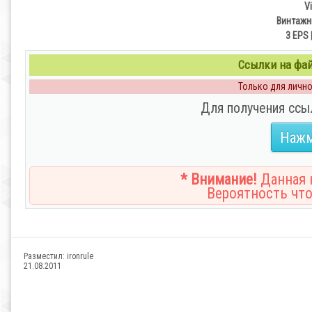
V
Винтажн
3 EPS 
Ссылки на файл
Только для личног
Для получения ссы
Нажм
* Внимание!
Данная н
Вероятность что
Разместил:
ironrule
21.08.2011