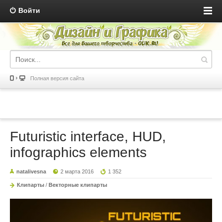
Войти
Полная версия сайта
Futuristic interface, HUD,
infographics elements
natalivesna
2 марта 2016
1 352
Клипарты
/
Векторные клипарты