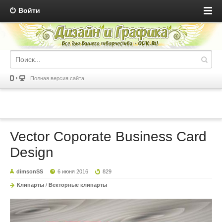
Войти
Полная версия сайта
Vector Сoporate Business Card
Design
dimsonSS
6 июня 2016
829
Клипарты
/
Векторные клипарты