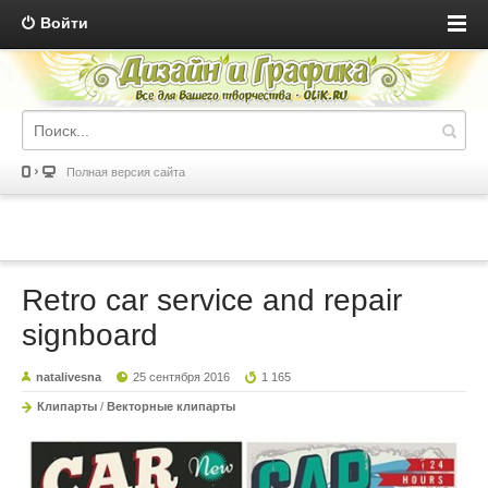
Войти
Полная версия сайта
Retro car service and repair
signboard
natalivesna
25 сентября 2016
1 165
Клипарты
/
Векторные клипарты