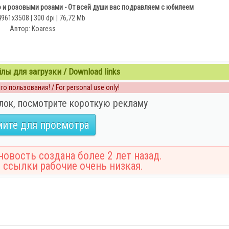
о и розовыми розами - От всей души вас подравляем с юбилеем
4961x3508 | 300 dpi | 76,72 Mb
Автор: Koaress
ы для загрузки / Download links
о пользования! / For personal use only!
лок, посмотрите короткую рекламу
ите для просмотра
овость создана более 2 лет назад.
 ссылки рабочие очень низкая.