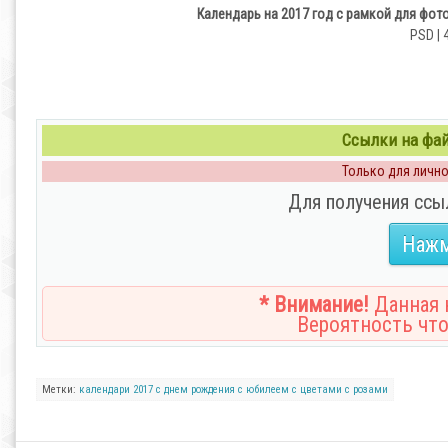
Календарь на 2017 год с рамкой для фот
PSD | 
Ссылки на файл
Только для личног
Для получения ссы
Нажм
* Внимание!
Данная н
Вероятность что
Метки:
календари 2017
с днем рождения
с юбилеем
с цветами
с розами