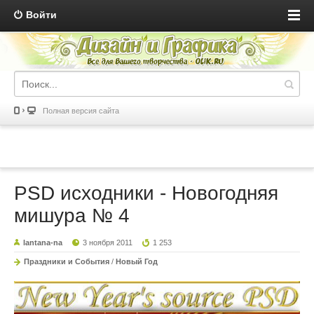
Войти
Полная версия сайта
PSD исходники - Новогодняя
мишура № 4
lantana-na
3 ноября 2011
1 253
Праздники и События
/
Новый Год