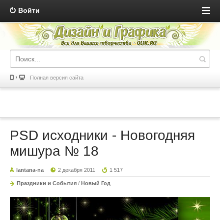
Войти
Полная версия сайта
PSD исходники - Новогодняя
мишура № 18
lantana-na
2 декабря 2011
1 517
Праздники и События
/
Новый Год