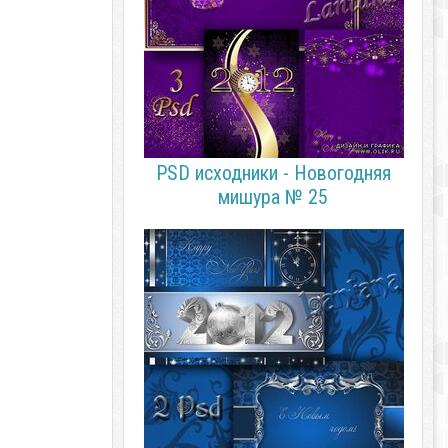
PSD исходники - Новогодняя
мишура № 25