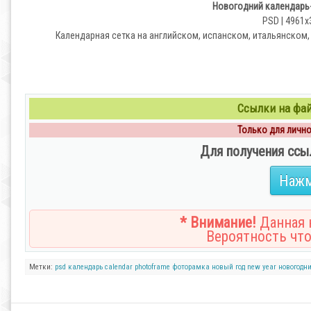
Новогодний календарь-
PSD | 4961х3
Календарная сетка на английском, испанском, итальянском,
Ссылки на файл
Только для личног
Для получения ссы
Нажм
* Внимание!
Данная н
Вероятность что
Метки:
psd
календарь
calendar
photoframe
фоторамка
новый год
new year
новогодн