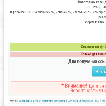
Новогодний календ
PSD+PNG | 3508
В формате PSD - на английском, испанском, итальянском, немецко
редак
В формате PNG -
Ссылки на файл
Только для личног
Для получения ссы
Нажм
* Внимание!
Данная н
Вероятность что
Метки:
календарь
calendar
photoframe
фоторамка
2019
свинья
поросенок
новый год