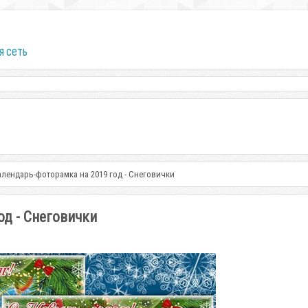
я сеть
лендарь-фоторамка на 2019 год - Снеговички
од - Снеговички