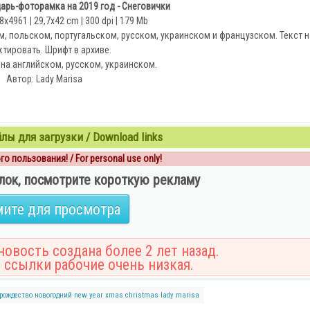
арь-фоторамка на 2019 год - Снеговички
х4961 | 29,7х42 cm | 300 dpi | 179 Mb
м, польском, португальском, русском, украинском и французском. Текст
тировать. Шрифт в архиве.
 на английском, русском, украинском.
Автор: Lady Marisa
ы для загрузки / Download links
о пользования! / For personal use only!
лок, посмотрите короткую рекламу
ите для просмотра
овость создана более 2 лет назад.
 ссылки рабочие очень низкая.
рождество
новогодний
new year
xmas
christmas
lady marisa