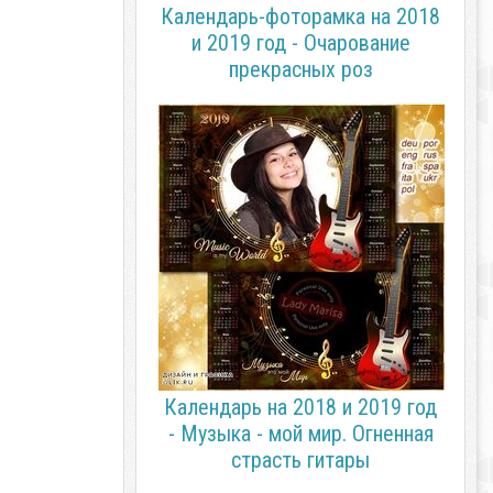
Календарь-фоторамка на 2018
и 2019 год - Очарование
прекрасных роз
Календарь на 2018 и 2019 год
- Музыка - мой мир. Огненная
страсть гитары