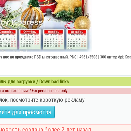
 у нас на празднике
PSD многоцветный, PNG | 4961x3508 | 300 автор dpi: Ko
ы для загрузки / Download links
о пользования! / For personal use only!
лок, посмотрите короткую рекламу
ите для просмотра
овость создана более 2 лет назад.