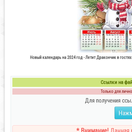
Новый календарь на 2024 год - Летит Дракончик в гостях
Ссылки на файл
Только для личног
Для получения ссы
Нажм
* Внимание!
Данная н